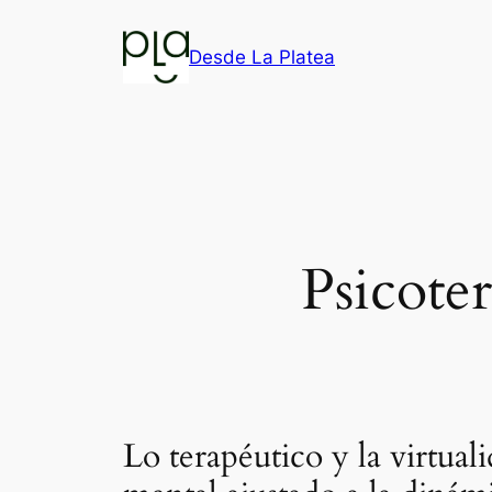
Saltar
al
Desde La Platea
contenido
Psicoter
Lo terapéutico y la virtu